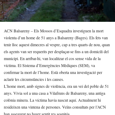
ACN Balsareny – Els Mossos d’Esquadra investiguen la mort
violenta d’un home de 51 anys a Balsareny (Bages). Els fets van
tenir lloc aquest dimecres al vespre, cap a tres quarts de nou, quan
els agents van ser requerits per desplaçar-se fins a un domicili del
municipi. En arribar-hi, van localitzar el cos sense vida de la
víctima. El Sistema d’Emergències Mèdiques (SEM), va
confirmar la mort de l’home. Està oberta una investigació per
aclarir les circumstàncies i les causes.
L’home mort, amb signes de violència, era un veí del poble de 51
anys. Vivia sol a una casa a Vilafruns de Balsareny, una antiga
colònia minera. La víctima havia nascut aquí. Actualment hi
resideixen una vintena de persones. Veïns consultats per l’ACN
han assegurat no haver sentit res sospitós.