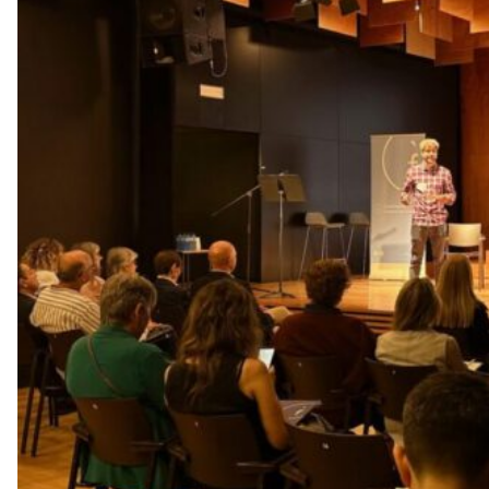
n
a
a
v
u
i