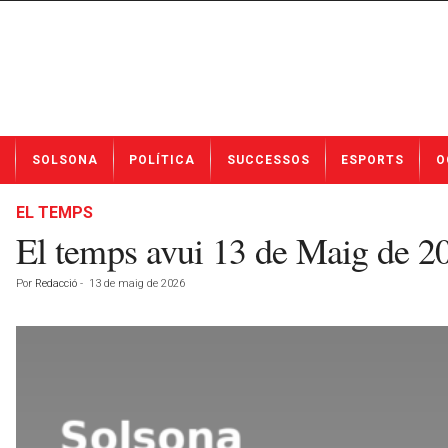
N
SOLSONA
POLÍTICA
SUCCESSOS
ESPORTS
O
o
t
í
EL TEMPS
c
El temps avui 13 de Maig de 
i
e
Por
Redacció
-
13 de maig de 2026
s
d
e
S
o
l
s
o