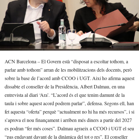
ACN Barcelona – El Govern està “disposat a escoltar tothom, a
parlar amb tothom” arran de les mobilitzacions dels docents, però
sobre la base de l’acord amb CCOO i UGT. Així ho afirma aquest
dissabte el conseller de la Presidència, Albert Dalmau, en una
entrevista al diari ‘Ara’. “L’acord és el que tenim damunt de la
taula i sobre aquest acord podrem parlar”, defensa. Segons ell, han
fet aquesta “oferta” perquè “actualment no hi ha més recursos”, i si
s’aprova el nou finançament i arriben més diners a partir del 2027
es podran “fer més coses”. Dalmau agraeix a CCOO i UGT el seu
“pas endavant davant de la dinàmica del tot o res”. El conseller