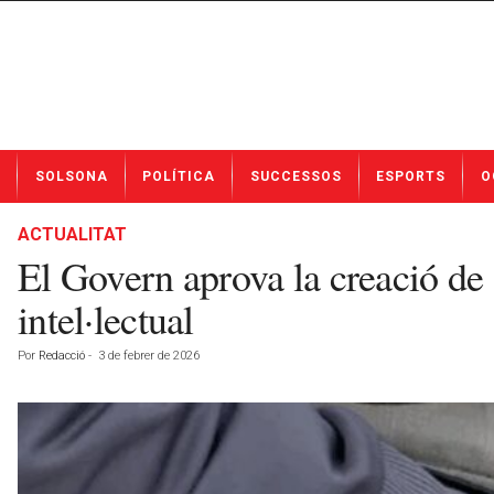
N
SOLSONA
POLÍTICA
SUCCESSOS
ESPORTS
O
o
t
í
ACTUALITAT
c
El Govern aprova la creació de 
i
e
intel·lectual
s
d
Por
Redacció
-
3 de febrer de 2026
e
S
o
l
s
o