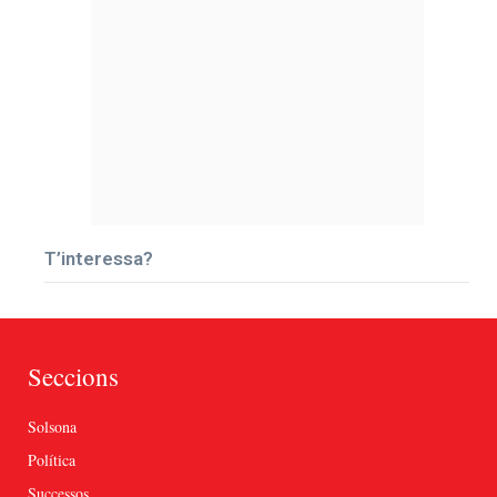
T’interessa?
Seccions
Solsona
Política
Successos