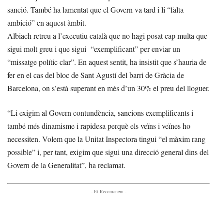
sanció. També ha lamentat que el Govern va tard i li “falta
ambició” en aquest àmbit.
Albiach retreu a l’executiu català que no hagi posat cap multa que
sigui molt greu i que sigui “exemplificant” per enviar un
“missatge polític clar”. En aquest sentit, ha insistit que s’hauria de
fer en el cas del bloc de Sant Agustí del barri de Gràcia de
Barcelona, on s’està superant en més d’un 30% el preu del lloguer.
“Li exigim al Govern contundència, sancions exemplificants i
també més dinamisme i rapidesa perquè els veïns i veïnes ho
necessiten. Volem que la Unitat Inspectora tingui “el màxim rang
possible” i, per tant, exigim que sigui una direcció general dins del
Govern de la Generalitat”, ha reclamat.
- Et Recomanem -