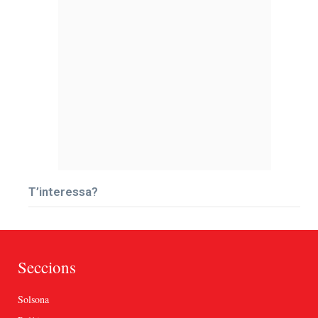
T’interessa?
Seccions
Solsona